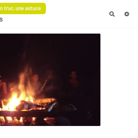
 truc, une astuce
Recherch
S