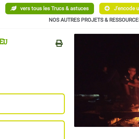
vers tous les Trucs & astuces
J'encode un
NOS AUTRES PROJETS & RESSOURCE
EU