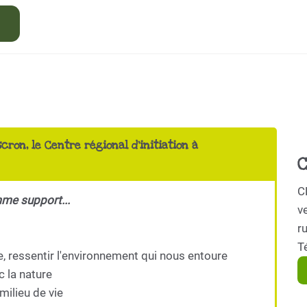
scron, le Centre régional d'initiation à
C
C
mme support...
ve
r
T
e, ressentir l'environnement qui nous entoure
c la nature
milieu de vie