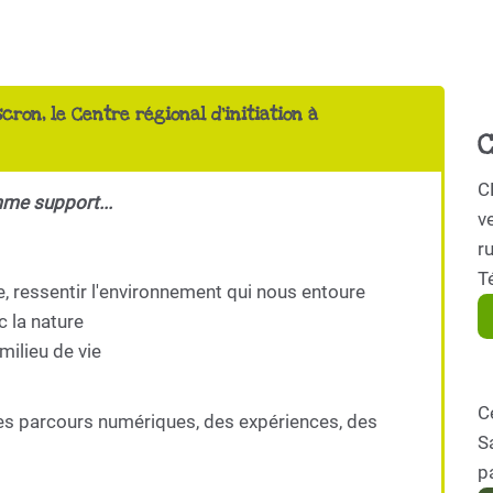
scron, le Centre régional d'initiation à
C
C
mme support...
ve
r
T
e, ressentir l'environnement qui nous entoure
c la nature
milieu de vie
C
es parcours numériques, des expériences, des
S
p