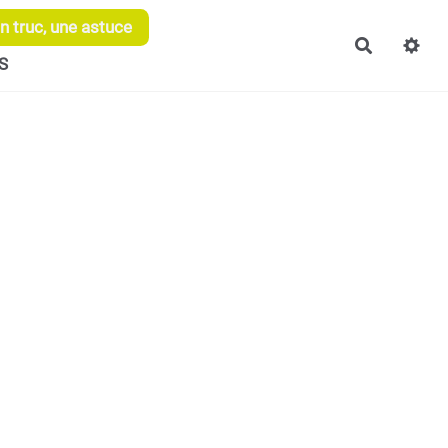
 truc, une astuce
Recherch
S