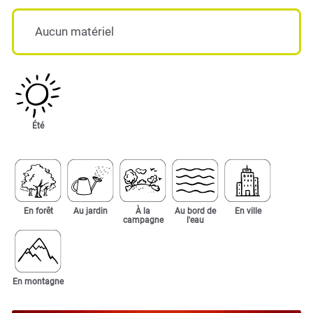
Aucun matériel
Été
En forêt
Au jardin
À la
Au bord de
En ville
campagne
l'eau
En montagne