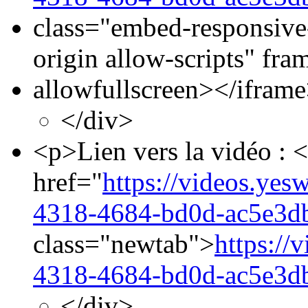
class="embed-responsive
origin allow-scripts" fr
allowfullscreen></ifram
</div>
<p>Lien vers la vidéo : 
href="
https://videos.ye
4318-4684-bd0d-ac5e3d
class="newtab">
https://
4318-4684-bd0d-ac5e3d
</div>