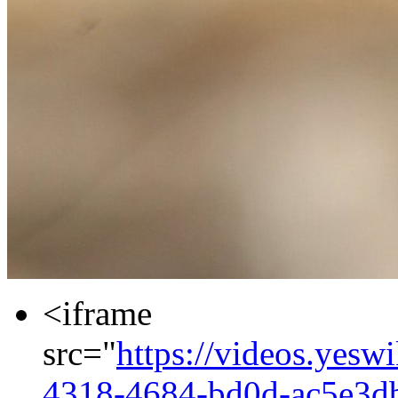
<iframe
src="
https://videos.yesw
4318-4684-bd0d-ac5e3d