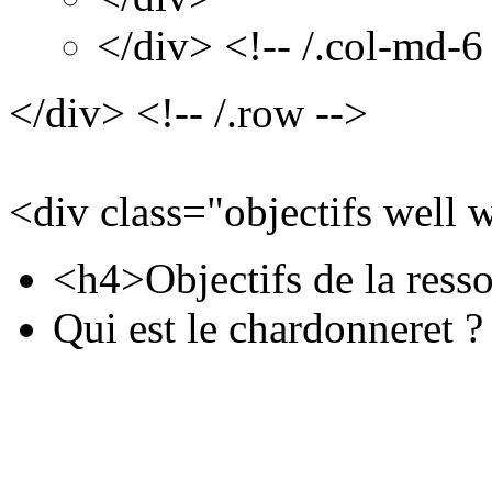
</div> <!-- /.col-md-6
</div> <!-- /.row -->
<div class="objectifs well 
<h4>Objectifs de la ress
Qui est le chardonneret ?