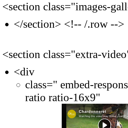
<section class="images-gal
</section> <!-- /.row -->
<section class="extra-vide
<div
class=" embed-respon
ratio ratio-16x9"