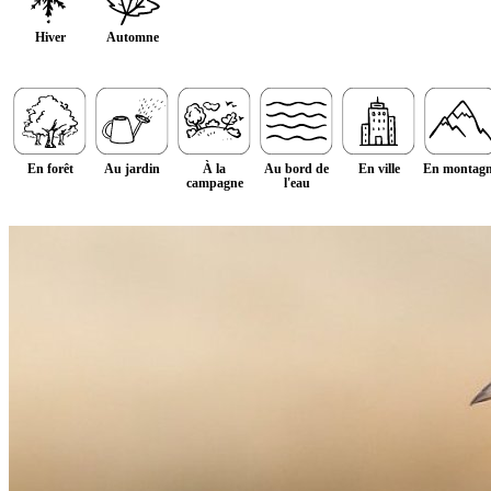
Hiver
Automne
En forêt
Au jardin
À la
Au bord de
En ville
En montag
campagne
l'eau