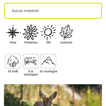
Aucun matériel
Hiver
Printemps
Été
Automne
En forêt
À la
En montagne
campagne