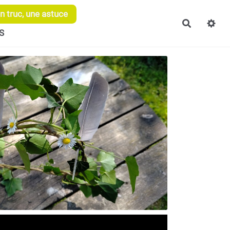
 truc, une astuce
Recherch
S