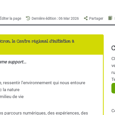
Éditer la page
Dernière édition : 06 Mar 2026
Partager
scron, le Centre régional d'initiation à
C
C
mme support...
ve
r
T
e, ressentir l'environnement qui nous entoure
c la nature
milieu de vie
C
es parcours numériques, des expériences, des