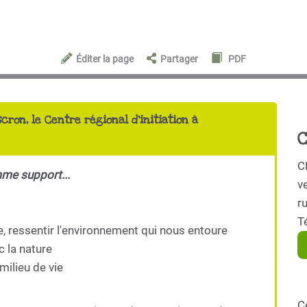
Éditer la page
Partager
PDF
scron, le Centre régional d'initiation à
C
C
mme support...
ve
r
T
e, ressentir l'environnement qui nous entoure
c la nature
milieu de vie
C