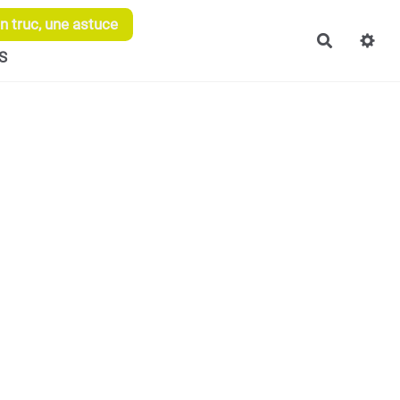
 truc, une astuce
Recherch
S