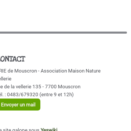
ONTACT
RIE de Mouscron - Association Maison Nature
llerie
ue de la vellerie 135 - 7700 Mouscron
él. : 0483/679320 (entre 9 et 12h)
Envoyer un mail
e site galope sous
Yeswiki