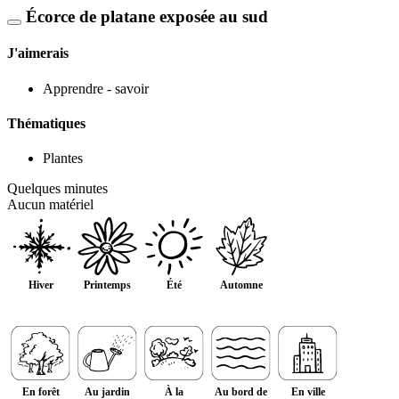
Écorce de platane exposée au sud
J'aimerais
Apprendre - savoir
Thématiques
Plantes
Quelques minutes
Aucun matériel
Hiver
Printemps
Été
Automne
En forêt
Au jardin
À la
Au bord de
En ville