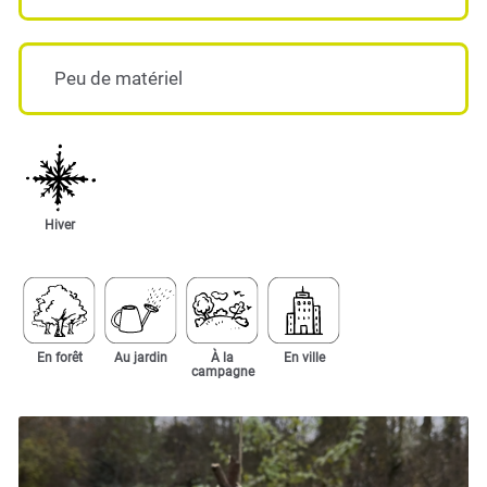
Peu de matériel
Hiver
En forêt
Au jardin
À la
En ville
campagne