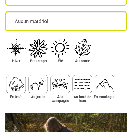
Aucun matériel
Hiver
Printemps
Été
Automne
En forêt
Au jardin
À la
Au bord de
En montagne
campagne
l'eau