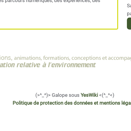
es parcours numériques, des expériences, des
S
p
(>^_^)> Galope sous
YesWiki
<(^_^<)
Politique de protection des données et mentions léga