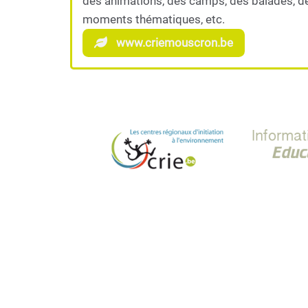
des animations, des camps, des balades, d
moments thématiques, etc.
www.criemouscron.be