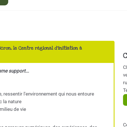
scron, le Centre régional d'initiation à
C
C
mme support...
ve
r
T
e, ressentir l'environnement qui nous entoure
c la nature
milieu de vie
C