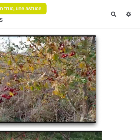
 truc, une astuce
Recherch
S