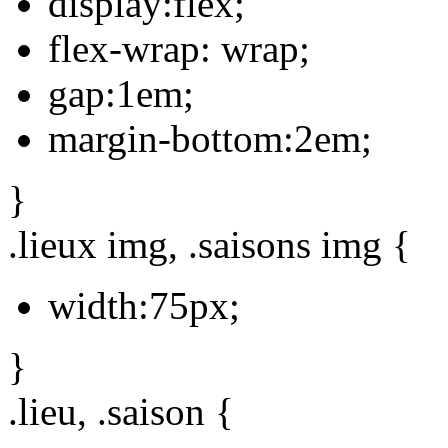
display:flex;
flex-wrap: wrap;
gap:1em;
margin-bottom:2em;
}
.lieux img, .saisons img {
width:75px;
}
.lieu, .saison {