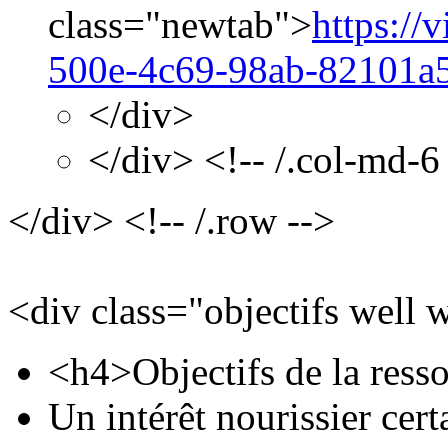
class="newtab">
https://
500e-4c69-98ab-82101a
</div>
</div> <!-- /.col-md-6
</div> <!-- /.row -->
<div class="objectifs well 
<h4>Objectifs de la ress
Un intérêt nourissier cer