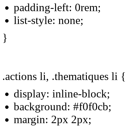
padding-left: 0rem;
list-style: none;
}
.actions li, .thematiques li {
display: inline-block;
background: #f0f0cb;
margin: 2px 2px;