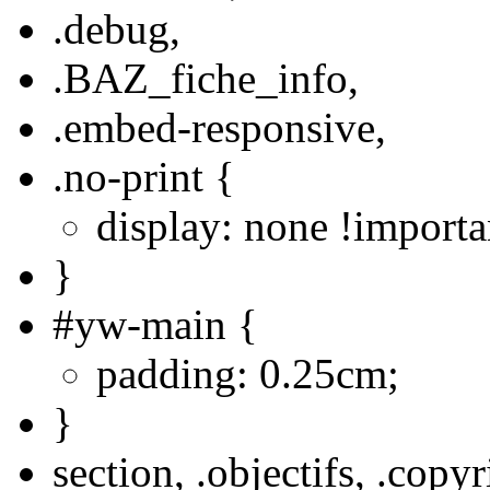
.debug,
.BAZ_fiche_info,
.embed-responsive,
.no-print {
display: none !importa
}
#yw-main {
padding: 0.25cm;
}
section, .objectifs, .copyr