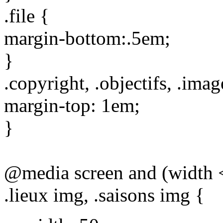
.file {
margin-bottom:.5em;
}
.copyright, .objectifs, .ima
margin-top: 1em;
}
@media screen and (width 
.lieux img, .saisons img {