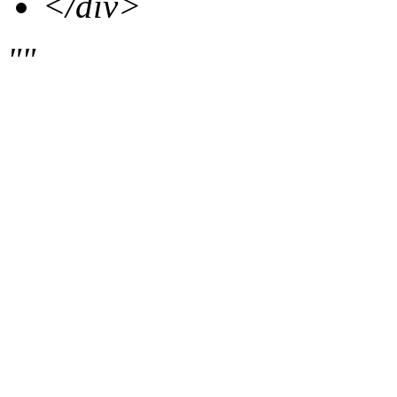
</div>
""