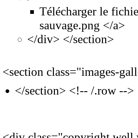
Télécharger le fich
sauvage.png </a>
</div> </section>
<section class="images-gal
</section> <!-- /.row -->
<div class="copyright well