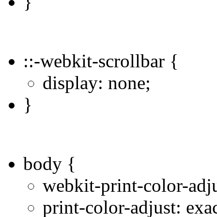
}
::-webkit-scrollbar {
display: none;
}
body {
webkit-print-color-adju
print-color-adjust: exa