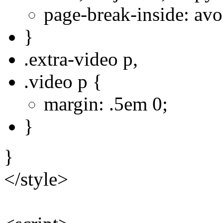
page-break-inside: avo
}
.extra-video p,
.video p {
margin: .5em 0;
}
}
</style>