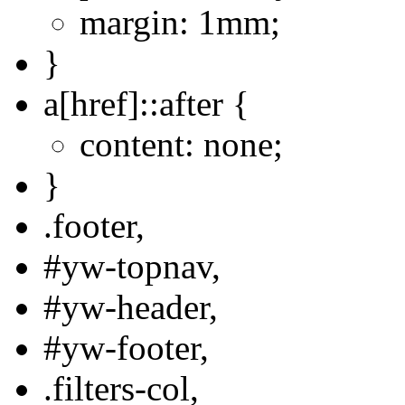
margin: 1mm;
}
a[href]::after {
content: none;
}
.footer,
#yw-topnav,
#yw-header,
#yw-footer,
.filters-col,