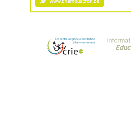
www.criemouscron.be