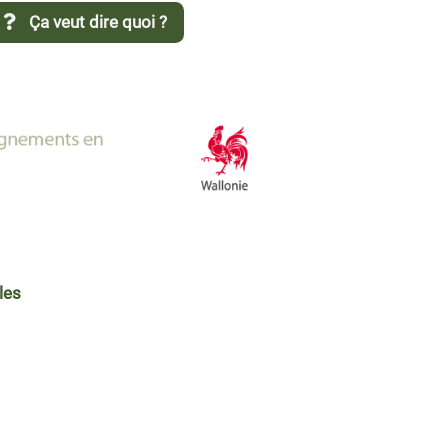
Ça veut dire quoi ?
les