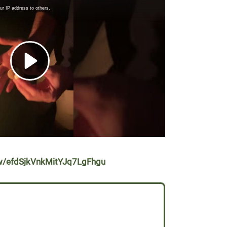
t/w/efdSjkVnkMitYJq7LgFhgu