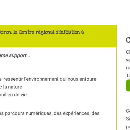
scron, le Centre régional d'initiation à
C
C
mme support...
ve
r
T
e, ressentir l'environnement qui nous entoure
c la nature
milieu de vie
C
es parcours numériques, des expériences, des
S
p