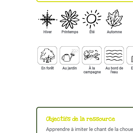
Hiver
Printemps
Été
Automne
En forêt
Au jardin
À la
Au bord de
E
campagne
l'eau
Objectifs de la ressource
Apprendre à imiter le chant de la chou