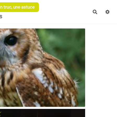
 truc, une astuce
Recherch
S