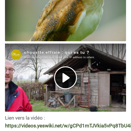
Lien vers la vidéo :
https://videos.yeswiki.net/w/gCPd1mTJVkia5vPq8TbU4