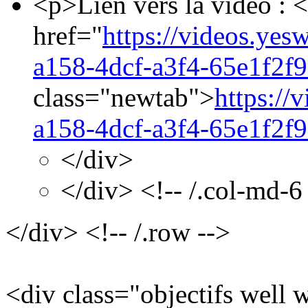
<p>Lien vers la vidéo : 
href="
https://videos.yes
a158-4dcf-a3f4-65e1f2f9
class="newtab">
https://
a158-4dcf-a3f4-65e1f2f9
</div>
</div> <!-- /.col-md-6
</div> <!-- /.row -->
<div class="objectifs well 