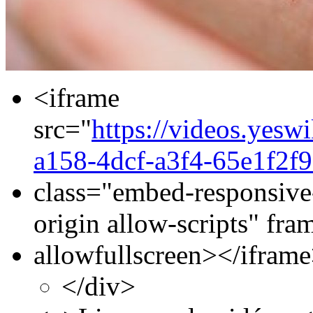
<iframe
src="
https://videos.yesw
a158-4dcf-a3f4-65e1f2f9
class="embed-responsive
origin allow-scripts" fr
allowfullscreen></ifram
</div>