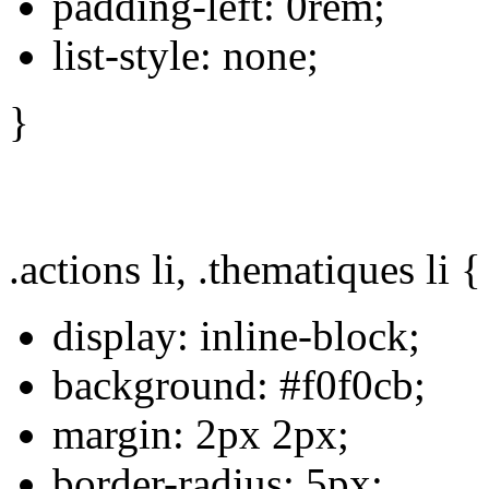
padding-left: 0rem;
list-style: none;
}
.actions li, .thematiques li {
display: inline-block;
background: #f0f0cb;
margin: 2px 2px;
border-radius: 5px;