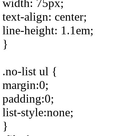
width: 75px;
text-align: center;
line-height: 1.1em;
}
.no-list ul {
margin:0;
padding:0;
list-style:none;
}