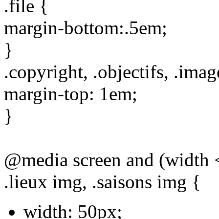
.file {
margin-bottom:.5em;
}
.copyright, .objectifs, .ima
margin-top: 1em;
}
@media screen and (width 
.lieux img, .saisons img {
width: 50px;