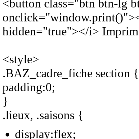
<button class="btn btn-lg b
onclick="window.print()"><i
hidden="true"></i> Imprime
<style>
.BAZ_cadre_fiche section {
padding:0;
}
.lieux, .saisons {
display:flex;