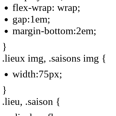
flex-wrap: wrap;
gap:1em;
margin-bottom:2em;
}
.lieux img, .saisons img {
width:75px;
}
.lieu, .saison {