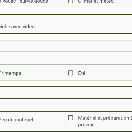
Bivouac - survie douce
Climat et météo
Fiche avec vidéo
Printemps
Été
Matériel et préparation 
Peu de matériel
prévoir