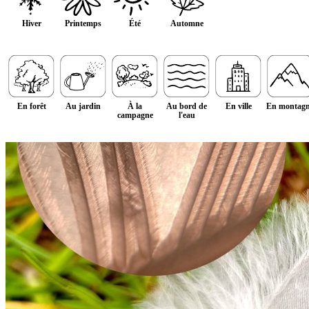
Hiver
Printemps
Été
Automne
En forêt
Au jardin
À la
Au bord de
En ville
En montag
campagne
l'eau