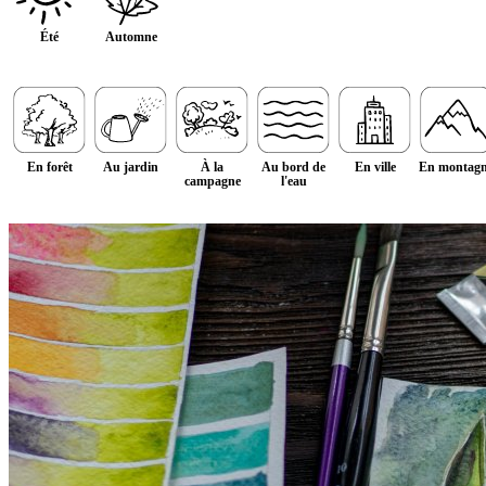
Été
Automne
En forêt
Au jardin
À la
Au bord de
En ville
En montag
campagne
l'eau