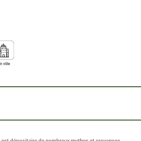
n ville
t, est dépositaire de nombreux mythes et croyances.