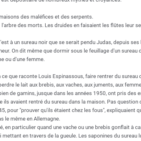
es maisons des maléfices et des serpents.
it l'arbre des morts. Les druides en faisaient les flûtes leur
c'est à un sureau noir que se serait pendu Judas, depuis ses b
heur. On dit même que dormir sous le feuillage d'un sureau 
omme ou d'une femme.
 ce que raconte Louis Espinassous, faire rentrer du sureau d
perdre le lait aux brebis, aux vaches, aux juments, aux femme
ien de gamins, jusque dans les années 1950, ont pris des 
ce ils avaient rentré du sureau dans la maison. Pas questio
5, pour "prouver qu'ils étaient chez les fous", expliquaient
 pas le même en Allemagne.
isé, en particulier quand une vache ou une brebis gonflait à c
 mettant en travers de la gueule. Les saponines du sureau lu