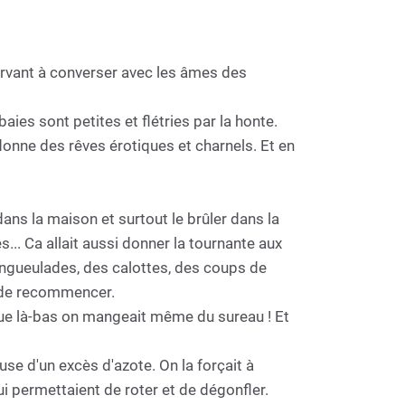
 servant à converser avec les âmes des
aies sont petites et flétries par la honte.
donne des rêves érotiques et charnels. Et en
ans la maison et surtout le brûler dans la
s... Ca allait aussi donner la tournante aux
engueulades, des calottes, des coups de
n de recommencer.
 que là-bas on mangeait même du sureau ! Et
ause d'un excès d'azote. On la forçait à
i permettaient de roter et de dégonfler.