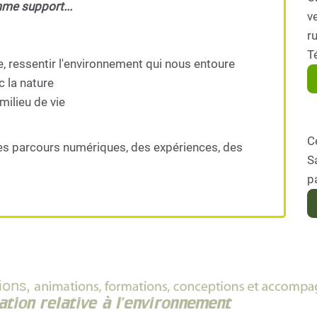
mme support...
ve
r
T
e, ressentir l'environnement qui nous entoure
c la nature
milieu de vie
C
es parcours numériques, des expériences, des
S
p