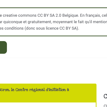
e creative commons CC BY SA 2.0 Belgique. En français, cela
par quiconque et gratuitement, moyennant le fait qu'il mentio
es conditions (donc sous licence CC BY SA).
scron, le Centre régional d'initiation à
C
C