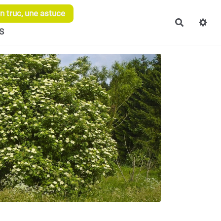
 truc, une astuce
Recherch
S