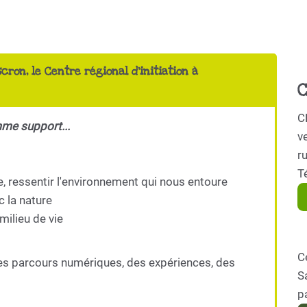
scron, le Centre régional d'initiation à
C
C
mme support...
ve
r
T
e, ressentir l'environnement qui nous entoure
c la nature
milieu de vie
C
es parcours numériques, des expériences, des
S
p