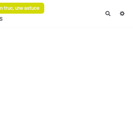
 truc, une astuce
Recherch
S