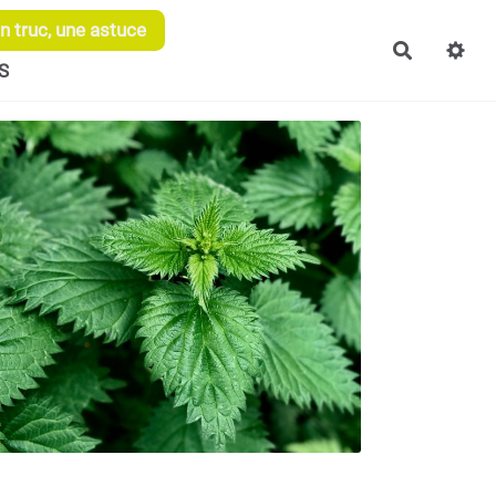
 truc, une astuce
Recherch
S