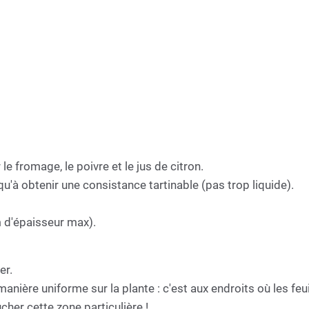
 le fromage, le poivre et le jus de citron.
jusqu'à obtenir une consistance tartinable (pas trop liquide).
m d'épaisseur max).
er.
anière uniforme sur la plante : c'est aux endroits où les feuil
cher cette zone particulière !