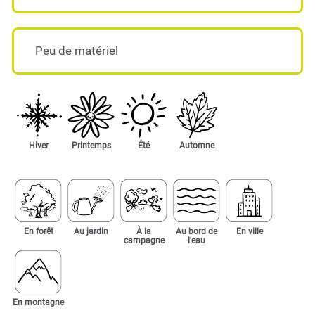
Peu de matériel
Hiver
Printemps
Été
Automne
En forêt
Au jardin
À la
Au bord de
En ville
campagne
l'eau
En montagne