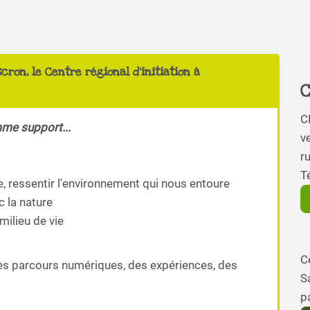
scron, le Centre régional d'initiation à
C
C
mme support...
ve
r
T
e, ressentir l'environnement qui nous entoure
c la nature
milieu de vie
C
es parcours numériques, des expériences, des
S
p