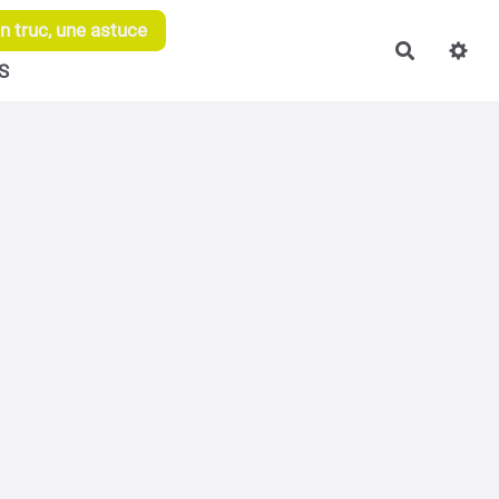
 truc, une astuce
Recherch
S