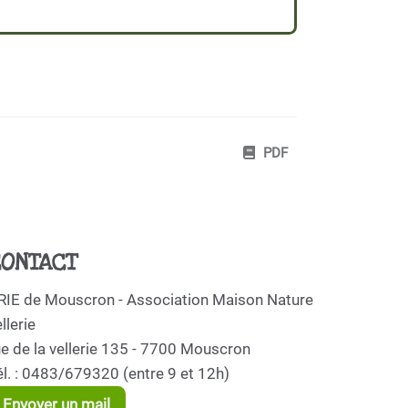
PDF
ONTACT
RIE de Mouscron - Association Maison Nature
llerie
ue de la vellerie 135 - 7700 Mouscron
él. : 0483/679320 (entre 9 et 12h)
Envoyer un mail