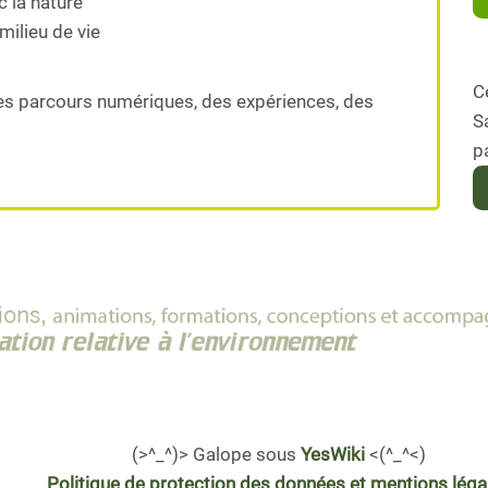
c la nature
milieu de vie
C
es parcours numériques, des expériences, des
S
p
(>^_^)> Galope sous
YesWiki
<(^_^<)
Politique de protection des données et mentions léga