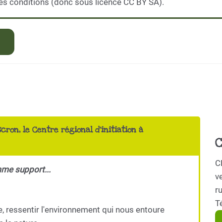
es conditions (donc sous licence CC BY SA).
scron, le Centre régional d'initiation à
C
C
mme support...
ve
r
T
e, ressentir l'environnement qui nous entoure