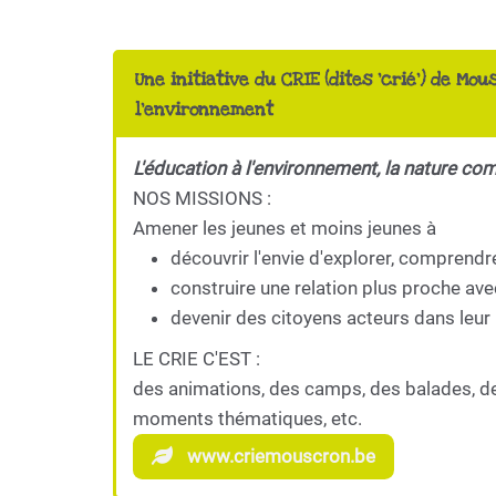
Une initiative du CRIE (dites 'crié') de Mou
l'environnement
L'éducation à l'environnement, la nature co
NOS MISSIONS :
Amener les jeunes et moins jeunes à
découvrir l'envie d'explorer, comprendr
construire une relation plus proche ave
devenir des citoyens acteurs dans leur 
LE CRIE C'EST :
des animations, des camps, des balades, d
moments thématiques, etc.
www.criemouscron.be