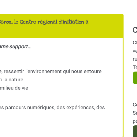
scron, le Centre régional d'initiation à
C
C
mme support...
ve
r
T
e, ressentir l'environnement qui nous entoure
c la nature
milieu de vie
C
es parcours numériques, des expériences, des
S
p