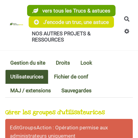
Aller au contenu principal
vers tous les Trucs & astuces
Rec
J'encode un truc, une astuce
NOS AUTRES PROJETS &
RESSOURCES
Gestion du site
Droits
Look
Utilisateurices
Fichier de conf
MAJ / extensions
Sauvegardes
Gérer les groupes d'utilisateurices
EditGroupsAction : Opération permise aux
administrateurs uniquement