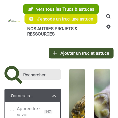
Aller au contenu principal
vers tous les Trucs & astuces
Rec
J'encode un truc, une astuce
NOS AUTRES PROJETS &
RESSOURCES
Ajouter un truc et astuce
J'aimerais...
Apprendre -
147
savoir