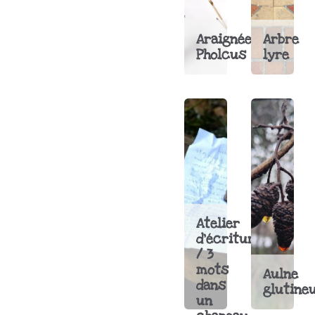
Araignée
Arbre
Pholcus
lyre
Atelier
d'écriture
/ 3
mots
Aulne
dans
glutine
un