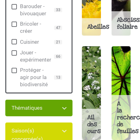
Barouder -
33
bivouaquer
Absciss
Bricoler -
Abeilles
foliaire
47
créer
Cuisiner
21
Jouer -
66
expérimenter
Protéger -
agir pour la
13
biodiversité
A
Thématiques
la
Ail
recherc
des
de
ours
feuilles
Saison(s)
concernée(s)